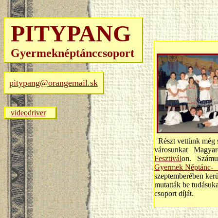
PITYPANG
Gyermeknéptánccsoport
pitypang@orangemail.sk
videodriver
Részt vettünk még s
városunkat Magyar
Fesztivál
on. Számunk
Gyermek Néptánc- 
szeptemberében kerü
mutatták be tudásuk
csoport díját.