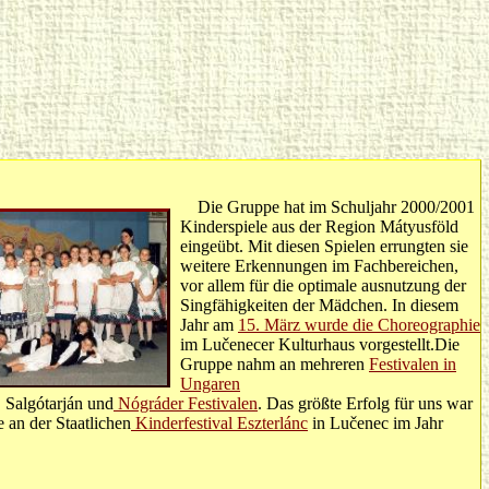
Die Gruppe hat im Schuljahr 2000/2001
Kinderspiele aus der Region Mátyusföld
eingeübt. Mit diesen Spielen errungten sie
weitere Erkennungen im Fachbereichen,
vor allem für die optimale ausnutzung der
Singfähigkeiten der Mädchen. In diesem
Jahr am
15. März wurde die Choreographie
im Lučenecer Kulturhaus vorgestellt.Die
Gruppe nahm an mehreren
Festivalen in
Ungaren
, Salgótarján und
Nógráder Festivalen
. Das größte Erfolg für uns war
 an der Staatlichen
Kinderfestival Eszterlánc
in Lučenec im Jahr