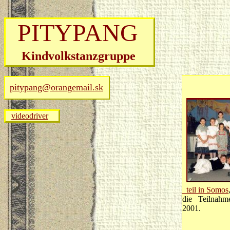
PITYPANG
Kindvolkstanzgruppe
pitypang@orangemail.sk
videodriver
teil in Somos
die Teilnahme
2001.