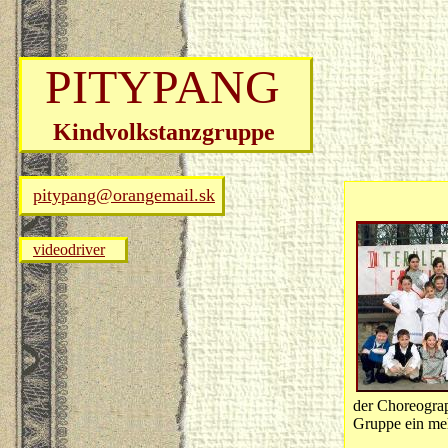
PITYPANG
Kindvolkstanzgruppe
pitypang@orangemail.sk
videodriver
der Choreograph
Gruppe ein me