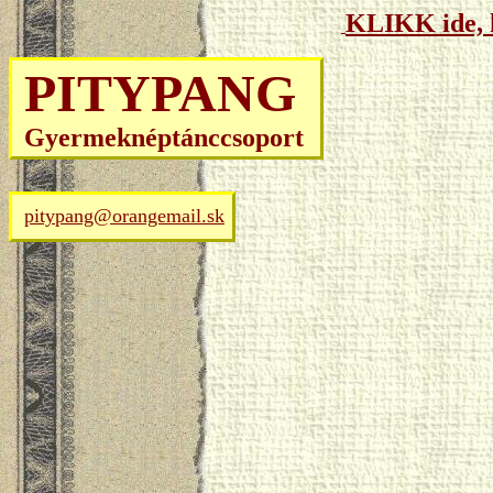
KLIKK ide, h
PITYPANG
Gyermeknéptánccsoport
pitypang@orangemail.sk