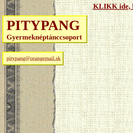
KLIKK ide, 
PITYPANG
Gyermeknéptánccsoport
pitypang@orangemail.sk