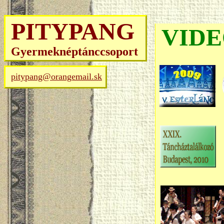
PITYPANG
VIDE
Gyermeknéptánccsoport
pitypang@orangemail.sk